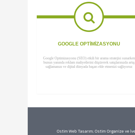
GOOGLE OPTIMIZASYONU
Google Optimizasyonu (SEO) etkili bir arama stratejisi sunarken
bunun yanında reklam maliyetlerini düşürerek satışlarınızda artış
sağlamanızı ve dijital dünyada başarı elde etmenizi sağlıyoruz
Ostim Web Tasarım; Ostim Organize ve İve