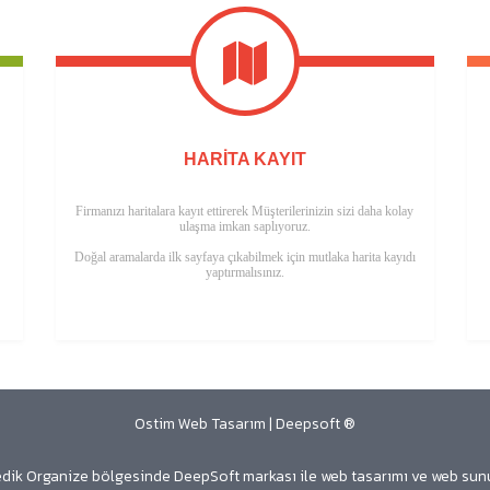
HARITA KAYIT
Firmanızı haritalara kayıt ettirerek Müşterilerinizin sizi daha kolay
ulaşma imkan saplıyoruz.
Doğal aramalarda ilk sayfaya çıkabilmek için mutlaka harita kayıdı
yaptırmalısınız.
Ostim Web Tasarım | Deepsoft ®
dik Organize bölgesinde DeepSoft markası ile web tasarımı ve web sunucu