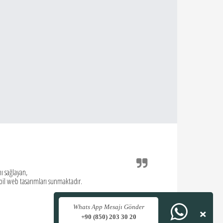
Tü
Ostim
İçerik yönetim 
tümü ile kendi y
×
Whats App Mesajı Gönder
+90 (850) 203 30 20