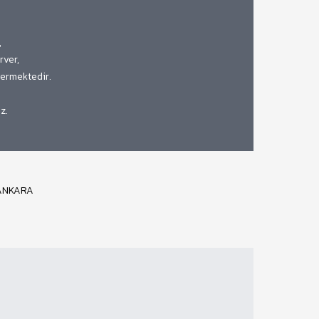
,
rver,
vermektedir.
z.
/ ANKARA