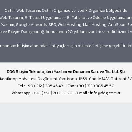
Ostim Web Tasarım; Ostim Organize ve İvedik Organize bölgesinde
Web Tasarım, E-Ticaret Uygulamalrı, E-Tahsilat ve Ödeme Uygulamaları
Yazılım, Google Adwords, SEO, Web Hosting, Mail Hosting, AntiSpam Se
ka ve Bilişim Danışmanlığı konusunda 20 yıldan uzun bir süredir hizmet 
irmanızın bilişim alanındaki ihtiyaçları için bizimle iletişime geçebilirsini
DDG Bilişim Teknolojileri Yazılım ve Donanım San. ve Tic. Ltd. Şti.
 Kentkoop Mahallesi Özgünkent Yapı Koop. 1859. Cadde 14/A Batıkent 
Tel : +90 ( 312 ) 385 45 48 ~ Fax : +90 ( 312 ) 385 45 50
Whatsapp : +90 (850) 203 30 20 ~ Email : info@ddg.com.tr