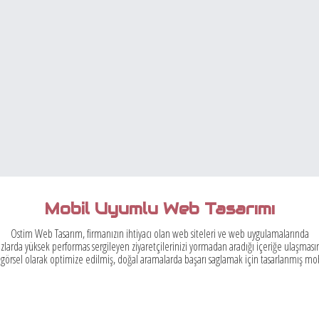
mı ?
eneyimleri ile hazılanmış olup,
e bulundurulmuştur.