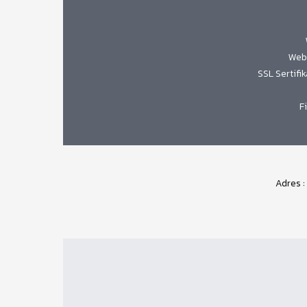
Web 
SSL Sertifi
F
Adres :