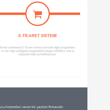
E-TICARET SISTEMI
Kendi yazılımımız E-Ticaret sistemi sayesinde diğer programlara
ve size özgü yazdığımız programlarla entegre edebiliyor sizin iş
yükünüzü daha da hafifletiyoruz.
 hizmetleri veren bir yazılım firmasıdır.